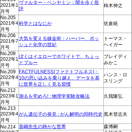
ヴァルター・ベンヤミン：闇を歩く批
2021年1
柿木伸之
評
月号
No.205
2021年4
科学とはなにか
佐倉統
月号
No.206
大気を変える錬金術：ハーバー、ボッ
トーマス・
2021年7
シュと化学の世紀
ヘイガー
月号
No.208
ぼくはイエローでホワイトで、ちょっ
ブレイディ
2022年1
とブルー
みかこ
月号
No.209
FACTFULNESS(ファクトフルネス)；
ハンス・ロ
2022年4
10の思い込みを乗り越え、データを基
スリング
月号
に世界を正しく見る習慣
No.212
2023年1
測るを究めろ! : 物理学実験攻略法
久我隆弘
月号
No.213
2023年4
がん遺伝子の発見 : がん解明の同時代史
黒木登志夫
月号
喜嶋先生の静かな世界
森博嗣
No.214