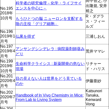
田中智之, 小
科学者の研究倫理－化学・ライフサイ
出隆規, 安井
エンスを中心に－
No.195
裕之
2018年
R・ダグラ
10月号
もうひとつの脳 ニューロンを支配する
ス・フィー
陰の主役「グリア細胞」
ルズ
No.196
2019年1
仏果を得ず
三浦しおん
月号
No.197
アンサングシンデレラ : 病院薬剤師葵み
2019年4
荒井ママレ
どり
月号
No.199
生命科学クライシス : 新薬開発の危ない
リチャー
2019年
現場
ド・ハリス
10月号
No.201
目の見えない人は世界をどう見ている
2020年4
伊藤亜紗
のか
月号
Katsunori
No.202
Handbook of In Vivo Chemistry in Mice:
Tanaka,
2020年7
From Lab to Living System
Kenward
月号
Vong
No.204