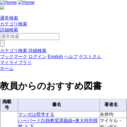
通常検索
カテゴリ検索
詳細検索
カテゴリ検索
詳細検索
ブックマーク
ログイン
English
ヘルプ
ゲストさん
マイライブラリ
ホーム
教員からのおすすめ図書
掲載
書名
著者名
号
マンガは哲学する
永井均
ハーバード白熱教室講義録+東大特別授
マイケル・
業 上,下
サンデル