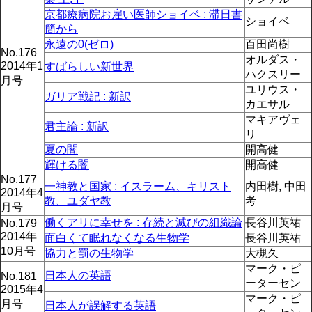
京都療病院お雇い医師ショイベ : 滞日書
ショイベ
簡から
永遠の0(ゼロ)
百田尚樹
No.176
オルダス・
2014年1
すばらしい新世界
ハクスリー
月号
ユリウス・
ガリア戦記 : 新訳
カエサル
マキアヴェ
君主論 : 新訳
リ
夏の闇
開高健
輝ける闇
開高健
No.177
一神教と国家 : イスラーム、キリスト
内田樹, 中田
2014年4
教、ユダヤ教
考
月号
働くアリに幸せを : 存続と滅びの組織論
長谷川英祐
No.179
2014年
面白くて眠れなくなる生物学
長谷川英祐
10月号
協力と罰の生物学
大槻久
マーク・ピ
日本人の英語
No.181
ーターセン
2015年4
マーク・ピ
月号
日本人が誤解する英語