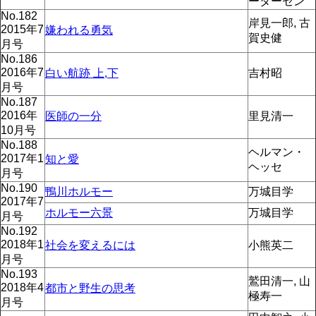
ーターセン
No.182
岸見一郎, 古
2015年7
嫌われる勇気
賀史健
月号
No.186
2016年7
白い航跡 上,下
吉村昭
月号
No.187
2016年
医師の一分
里見清一
10月号
No.188
ヘルマン・
2017年1
知と愛
ヘッセ
月号
No.190
鴨川ホルモー
万城目学
2017年7
ホルモー六景
万城目学
月号
No.192
2018年1
社会を変えるには
小熊英二
月号
No.193
鷲田清一, 山
2018年4
都市と野生の思考
極寿一
月号