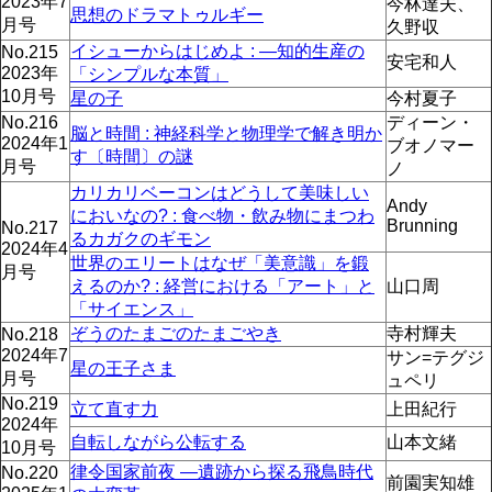
2023年7
今林達夫、
思想のドラマトゥルギー
月号
久野収
イシューからはじめよ : ―知的生産の
No.215
安宅和人
2023年
「シンプルな本質」
10月号
星の子
今村夏子
No.216
ディーン・
脳と時間 : 神経科学と物理学で解き明か
2024年1
ブオノマー
す〔時間〕の謎
月号
ノ
カリカリベーコンはどうして美味しい
Andy
においなの? : 食べ物・飲み物にまつわ
Brunning
No.217
るカガクのギモン
2024年4
世界のエリートはなぜ「美意識」を鍛
月号
えるのか? : 経営における「アート」と
山口周
「サイエンス」
ぞうのたまごのたまごやき
寺村輝夫
No.218
2024年7
サン=テグジ
星の王子さま
月号
ュペリ
No.219
立て直す力
上田紀行
2024年
自転しながら公転する
山本文緒
10月号
律令国家前夜 ―遺跡から探る飛鳥時代
No.220
前園実知雄